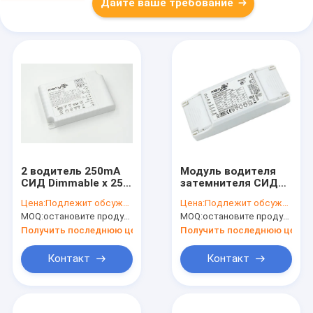
Дайте ваше требование
2 водитель 250mA
Модуль водителя
СИД Dimmable x 25W
затемнителя СИД
IP20 - 700mA для
НАЖИМА 25В хот
Цена:
Подлежит обсуждению
Цена:
Подлежит обсуждению
СИД вниз
свап 1-10В СИД
MOQ:
остановите продукцию, не доступную.
MOQ:
остановите продукцию, не доступную.
освещают
поддержек с
предохранением от
Получить последнюю цену
Получить последнюю цену
короткого
замыкания
Контакт
Контакт