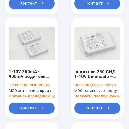
Контакт
Контакт
1-10V 350mA -
водитель 250 СИД
900mA водитель
1-10V Dimmable –
40W СИД Dimmable
700mA, СИД
Цена:
Подлежит обсуждению
Цена:
Подлежит обсуждению
с функцией памяти
высокой
MOQ:
остановите продукцию, не доступную.
MOQ:
остановите продукцию, не доступную.
эффективности
затемняя водителя
Получить последнюю цену
Получить последнюю цену
Контакт
Контакт