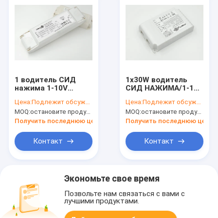
1 водитель СИД
1x30W водитель
нажима 1-10V
СИД НАЖИМА/1-10V
Dimmable × 75W,
Dimmable, 250 –
Цена:
Подлежит обсуждению
Цена:
Подлежит обсуждению
постоянн
электронный
MOQ:
остановите продукцию, не доступную.
MOQ:
остановите продукцию, не доступную.
напряжение тока
водитель СИД
PWM затемняя
700mA
Получить последнюю цену
Получить последнюю цену
водителя СИД
Контакт
Контакт
Экономьте свое время
Позвольте нам связаться с вами с
лучшими продуктами.