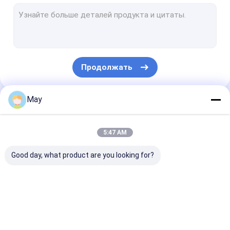
Датчик движения Dimmable
Датчики присутствия
dimmable светодиодные драйвер
Продолжать
Датчик движения Pir
На с датчике функции
May
Наши Категории
Водитель датчика
5:47 AM
Датчик дневного света
Good day, what product are you looking for?
Датчик движения DC
Датчик движения УЛ
Датчик движения
Датчик движения
Датчики
Датчик движения DALI
микроволны
Dimmable
присутствия