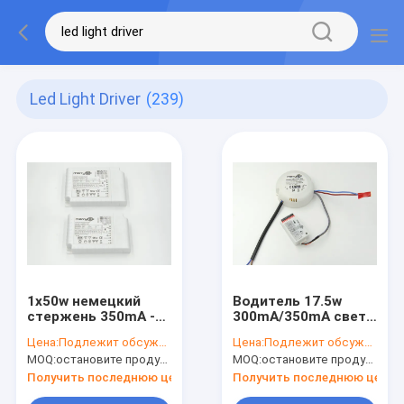
Led Light Driver
(239)
1x50w немецкий
Водитель 17.5w
стержень 350mA -
300mA/350mA света
водитель 0-10V/
СИД датчика
Цена:
Подлежит обсуждению
Цена:
Подлежит обсуждению
НАЖИМ освещения
движения
MOQ:
остановите продукцию, не доступную.
MOQ:
остановите продукцию, не доступную.
СИД 1050mA
прожектора
ТУСКЛЫЙ
одобрил CE
Получить последнюю цену
Получить последнюю цену