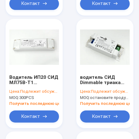
Контакт
Контакт
Водитель ИП20 СИД
водитель СИД
МЛ75В-Т1
Dimmable триака
Диммабле
10w 320mA
Цена:
Подлежит обсуждению
Цена:
Подлежит обсуждению
постоянн
MOQ:
300PCS
MOQ:
остановите продукцию, не доступную.
настоящие/
затемнитель
Получить последнюю цену
Получить последнюю цену
светильника триака
Контакт
Контакт