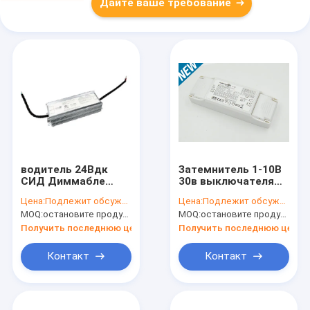
Дайте ваше требование
водитель 24Вдк
Затемнитель 1-10В
СИД Диммабле
30в выключателя
американца
кнопки
Цена:
Подлежит обсуждению
Цена:
Подлежит обсуждению
постоянн края
MOQ:
остановите продукцию, не доступную.
MOQ:
остановите продукцию, не доступную.
ТРИАКА & ЭЛВ
напряжения тока
Получить последнюю цену
Получить последнюю цену
80В, 3.33А
максимальное
Контакт
Контакт
МЛУ80В-Т1