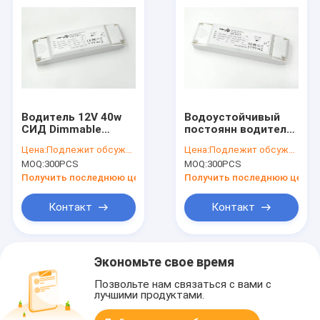
Водитель 12V 40w
Водоустойчивый
СИД Dimmable
постоянн водитель
триака
12v 65w СИД
Цена:
Подлежит обсуждению
Цена:
Подлежит обсуждению
Dimmable
MOQ:
300PCS
MOQ:
300PCS
напряжения тока
Получить последнюю цену
Получить последнюю цену
Контакт
Контакт
Экономьте свое время
Позвольте нам связаться с вами с
лучшими продуктами.