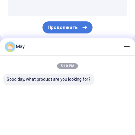
Датчик движения Dimmable
Датчики присутствия
Продолжать
dimmable светодиодные драйвер
Датчик движения Pir
May
Наши Категории
На с датчике функции
5:10 PM
Водитель датчика
Good day, what product are you looking for?
Датчик дневного света
Датчик движения DC
Датчик движения
Датчик движения
Датчики
Датчик движения УЛ
микроволны
Dimmable
присутствия
Датчик движения DALI