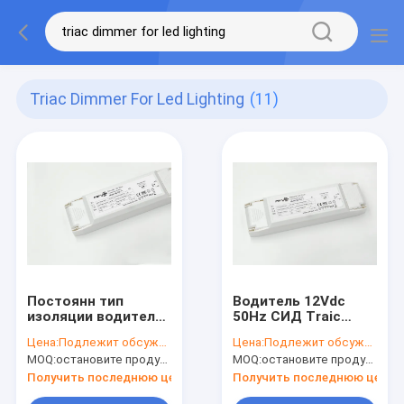
Triac Dimmer For Led Lighting
(11)
Постоянн тип
Водитель 12Vdc
изоляции водителя
50Hz СИД Traic
СИД Dimmable
Dimmable 75 ватт/
Цена:
Подлежит обсуждению
Цена:
Подлежит обсуждению
триака напряжения
водитель СИД
MOQ:
остановите продукцию, не доступную.
MOQ:
остановите продукцию, не доступную.
тока II, затемнитель
затемнителя триака
триака для
шума 60Hz IP20 Non
Получить последнюю цену
Получить последнюю цену
освещения СИД