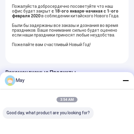
Пожалуйста добросердечно посоветуйте что наш
офис будет закрыт
с 18-ого января-начиная с 1-ого
февраля 2020
в соблюдении китайского Нового Года.
Были бы задержаны все заказы и дознания во время
праздников. Ваше понимание сильно будет оценено
если наши праздники приносят любые неудобства.
Пожелайте вам счастливый Новый Год!
Рекомендуемые Продукты
May
3:54 AM
Good day, what product are you looking for?
Прозрачный Шелл
Аккумулятор
2.4G Wireless
PWM Приглушимый
включен 5 лет
Grouping PIR 