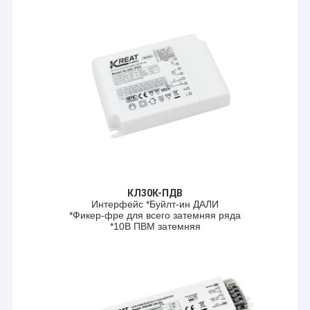
КЛ30К-ПДВ
Интерфейс *Буйлт-ин ДАЛИ
*Фикер-фре для всего затемняя ряда
*10В ПВМ затемняя
Домой
Сосредоточьтесь на интеллектуальном
Продукты
управлении освещением и постоянно
внедряйте инновации
Я не знаю.
VR-шоу