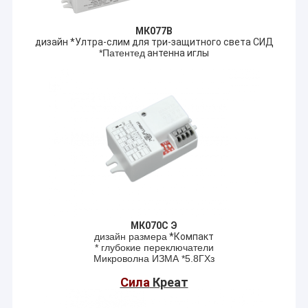
МК077В
дизайн *Ултра-слим для три-защитного света СИД
*Патентед
антенна иглы
МК070С Э
дизайн размера
*Компакт
* глубокие переключатели
Микроволна ИЗМА *5.8ГХз
Сила
Креат