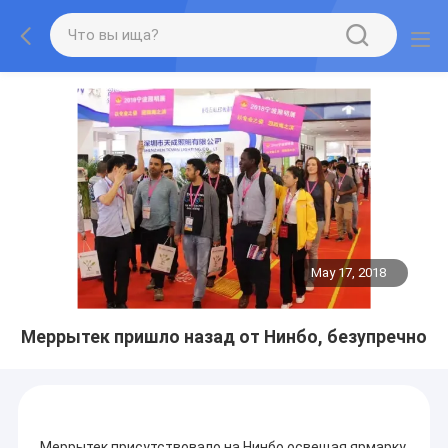
May 17, 2018
Меррытек пришло назад от Нинбо, безупречно
Меррытек присутствовало на Нинбо освещая ярмарку