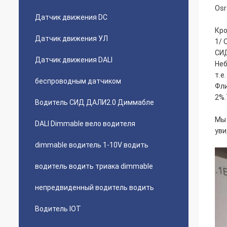
Osr
Датчик движения DC
Кро
Датчик движения УЛ
1/ 
СИ
Датчик движения DALI
Неб
т.е
беспроводным датчиком
Фли
2%.
Водитель СИД ДАЛИ2.0 Диммабле
Мы 
DALI Dimmable вело водителя
уви
dimmable водитель 1-10V водить
водитель водить триака dimmable
непредвиденный водитель водить
Водитель IOT