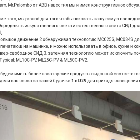
am, Mr.Palombo от ABB навестил мы и имел конструктивное обсужд
ме того, мы pround для того чтобы показать нашу самую последн
Определять искусственного света и естественного света СИД д
Д.
ольшое движение 2 обнаруживая технологию MC025S, MC034S для
. печатающ на машинке, и можно использовать в офисе, кухне и к
кер-свободное СИД 3. затемняя технологию может исключить поч
Typical: ML10C-PV, ML25C-PV & ML50C-PV2.
будем иметь более новаторские продукты выданный соответстве
дели вас снова на нашей будочке
1 e D29
для приходя освещения 