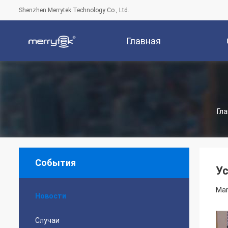
Shenzhen Merrytek Technology Co., Ltd.
Главная
Страница
Компани
Гл
События
Ус
Mar
Новости
Случаи