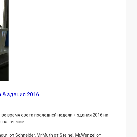
 & здания 2016
1
во время света последней недели + здания 2016 на
отключение.
aguti от Schneider, Mr.Muth от Steinel, Mr.Wenzel от