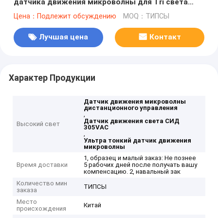
датчика движения микроволны для Tri света
СИД доказательства
Цена：Подлежит обсуждению
MOQ：ТИПСЫ
Лучшая цена
Контакт
Характер Продукции
Датчик движения микроволны
дистанционного управления
,
Датчик движения света СИД
Высокий свет
305VAC
,
Ультра тонкий датчик движения
микроволны
1, образец и малый заказ: Не познее
Время доставки
5 рабочих дней после получать вашу
компенсацию. 2, навальный зак
Количество мин
ТИПСЫ
заказа
Место
Китай
происхождения