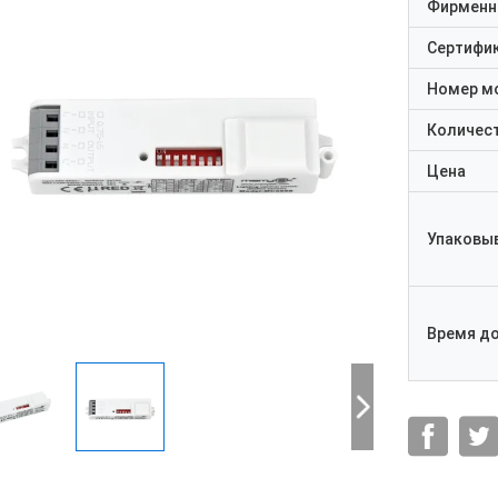
Фирменн
Сертифи
Номер м
Количест
Цена
Упаковы
Время д