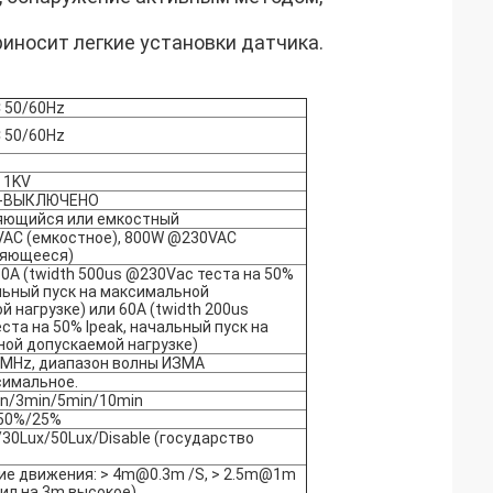
иносит легкие установки датчика.
 50/60Hz
 50/60Hz
: 1KV
-ВЫКЛЮЧЕНО
яющийся или емкостный
AC (емкостное), 800W @230VAC
ляющееся)
30A (twidth 500us @230Vac теста на 50%
альный пуск на максимальной
 нагрузке) или 60A (twidth 200us
ста на 50% Ipeak, начальный пуск на
ой допускаемой нагрузке)
5 MHz, диапазон волны ИЗМА
имальное.
n/3min/5min/10min
50%/25%
/30Lux/50Lux/Disable (государство
е движения: > 4m@0.3m /S, > 2.5m@1m
вил на 3m высокое)