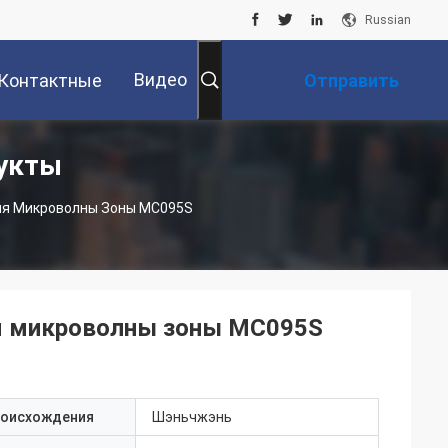
Russian
Видео
Контактные
Отправить
укты
Данные
Запрос
я Микроволны Зоны MC095S
я микроволны зоны MC095S
роисхождения
Шэньчжэнь