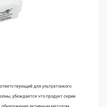
оответствующий для ультратонкого
олны, убеждается что продукт серии
, обнаружение активным методом,