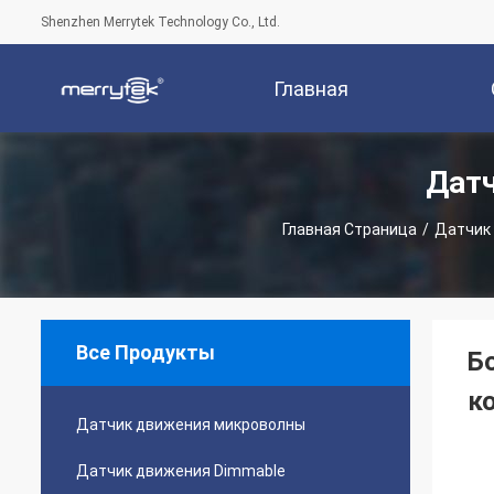
Shenzhen Merrytek Technology Co., Ltd.
Главная
Дат
Страница
Компани
Главная Страница
/
Датчик
Все Продукты
Б
к
Датчик движения микроволны
Датчик движения Dimmable