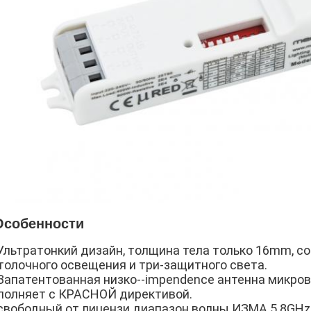
Особенности
Ультратонкий дизайн, толщина тела только 16mm, с
толочного освещения и три-защитного света.
Запатентованная низко--impendence антенна микров
полняет с КРАСНОЙ директивой.
свободный от лицензи диапазон волны ИЗМА 5.8GHz