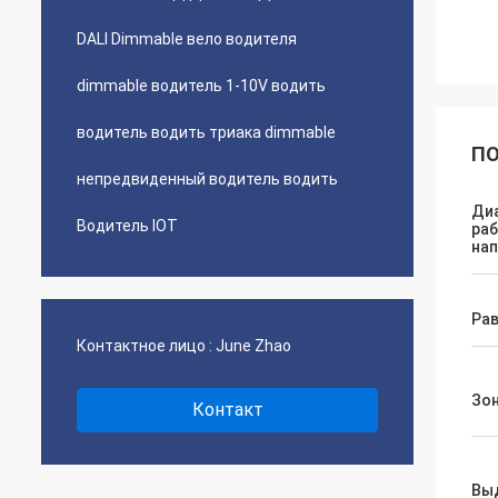
DALI Dimmable вело водителя
dimmable водитель 1-10V водить
водитель водить триака dimmable
ПО
непредвиденный водитель водить
Ди
Водитель IOT
раб
на
Рав
Контактное лицо :
June Zhao
Зон
Контакт
Вы