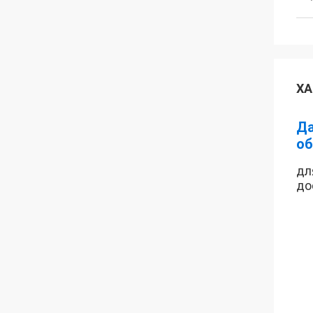
ХА
Да
об
дл
до