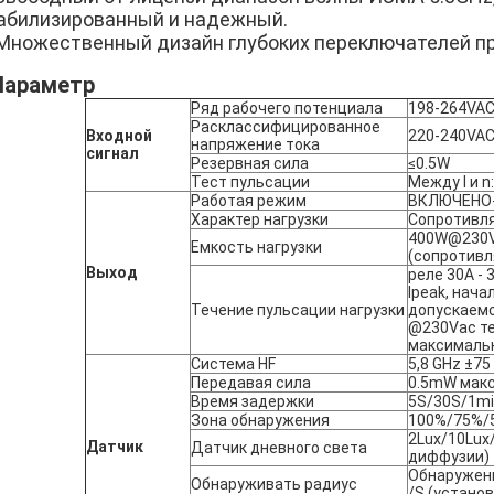
абилизированный и надежный.
Множественный дизайн глубоких переключателей пр
Параметр
Ряд рабочего потенциала
198-264VAC
Расклассифицированное
Входной
220-240VAC
напряжение тока
сигнал
Резервная сила
≤0.5W
Тест пульсации
Между l и n
Работая режим
ВКЛЮЧЕНО
Характер нагрузки
Сопротивл
400W@230V
Емкость нагрузки
(сопротив
Выход
реле 30A - 
Ipeak, нач
Течение пульсации нагрузки
допускаемой
@230Vac те
максимальн
Система HF
5,8 GHz ±7
Передавая сила
0.5mW макс
Время задержки
5S/30S/1mi
Зона обнаружения
100%/75%/
2Lux/10Lux
Датчик
Датчик дневного света
диффузии)
Обнаружени
Обнаруживать радиус
/S (устано