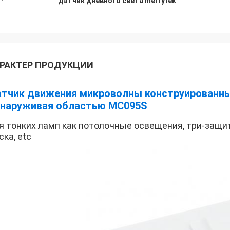
датчик дневного света merrytek
РАКТЕР ПРОДУКЦИИ
тчик движения микроволны конструированны
наруживая областью MC095S
я тонких ламп как потолочные освещения, три-защи
ска, etc