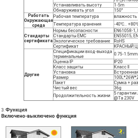
Устанавливать высоту
1-5m
Обнаруживать угол
150°
Работать
Рабочая температура
влажность 
Окружающая
Температура хранения
-40℃… +80
среда
Нормы бесопасности
EN61058-1,
Стандарты
Стандарты EMC
EN55015, EN
сертификата
Экологическое
требование
RoHS
Сертификат
КРАСНЫЙ Ц
Спецификации вход-выхода
0.75-1.5mm
терминальные
Оценка IP
IP20
Класс защиты
Класс II
Установка
Встроенная
Другие
Размер
100L*26W*
Пакет
Сумка + ра
Чистый вес
36g
5 гарантии
Продолжительность жизни
@Ta 230V
Функция
3.
Включено-выключено функция