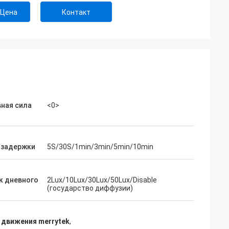
 Цена
Контакт
вная сила
<0>
 задержки
5S/30S/1min/3min/5min/10min
к дневного
2Lux/10Lux/30Lux/50Lux/Disable
(государство диффузии)
 движения merrytek
,