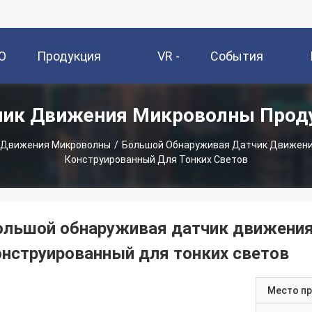
О
Продукция
VR -
События
чик Движения Микроволны Прод
и
Шоу
 Движения Микроволны
/
Большой Обнаруживая Датчик Движени
Конструированный Для Тонких Светов
ольшой обнаруживая датчик движени
онструированный для тонких светов
Место п