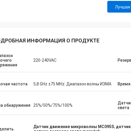
Лучшая
ДРОБНАЯ ИНФОРМАЦИЯ О ПРОДУКТЕ
апазон
очего
220-240VAC
Резер
пряжения
очая частота
5,8 GHz ±75 MHz. Диапазон волны ИЗМА
Время
Датчи
а обнаружения
25%/50%/75%/100%
света
Датчик движения микроволны MC095S
,
датчик
делить