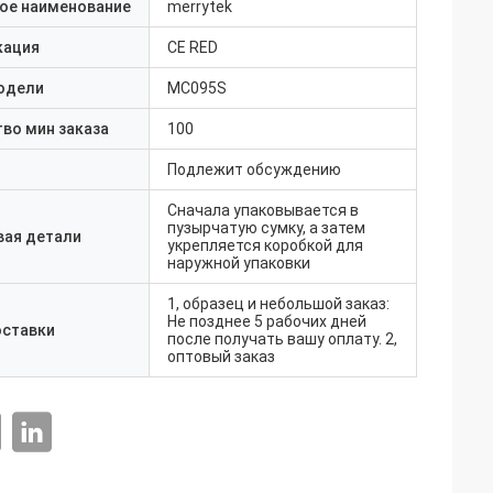
ое наименование
merrytek
кация
CE RED
одели
MC095S
во мин заказа
100
Подлежит обсуждению
Сначала упаковывается в
пузырчатую сумку, а затем
вая детали
укрепляется коробкой для
наружной упаковки
1, образец и небольшой заказ:
Не позднее 5 рабочих дней
оставки
после получать вашу оплату. 2,
оптовый заказ