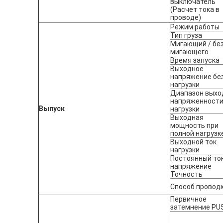
выключатель
(Расчет тока в
проводе)
Режим работы
Тип груза
Мигающий / бе
мигающего
Время запуска
Выходное
напряжение бе
нагрузки
Диапазон выхо
напряженност
Выпуск
нагрузки
Выходная
мощность при
полной нагрузк
Выходной ток
нагрузки
Постоянный то
напряжение
Точность
Способ провод
Первичное
затемнение PU