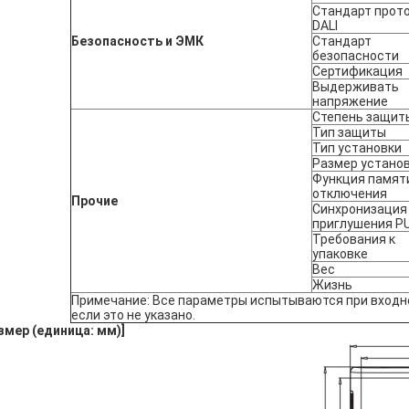
Стандарт прот
DALI
Безопасность и ЭМК
Стандарт
безопасности
Сертификация
Выдерживать
напряжение
Степень защит
Тип защиты
Тип установки
Размер устано
Функция памят
отключения
Прочие
Синхронизация
приглушения P
Требования к
упаковке
Вес
Жизнь
Примечание: Все параметры испытываются при входно
если это не указано.
змер (единица: мм)
]