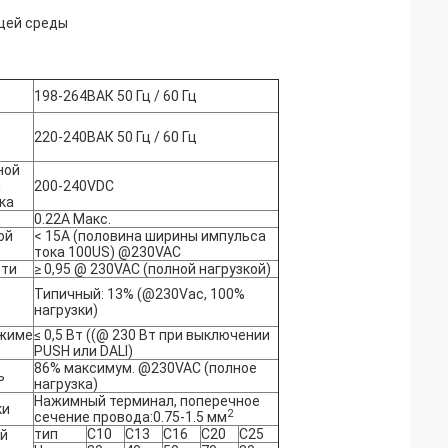
щей среды
198-264ВАК 50 Гц / 60 Гц
220-240ВАК 50 Гц / 60 Гц
ной
и
200-240VDC
ка
0.22А Макс.
ой
< 15A (половина ширины импульса
тока 100US) @230VAC
сти
≥ 0,95 @ 230VAC (полной нагрузкой)
Типичный: 13% (@230Vac, 100%
нагрузки)
жиме
≤ 0,5 Вт ((@ 230 Вт при выключении
PUSH или DALI)
86% максимум. @230VAC (полное
ь
нагрузка)
Нажимный терминал, поперечное
ки
2
сечение провода:0.75-1.5 мм
тип
С10
C13
С16
С20
C25
й