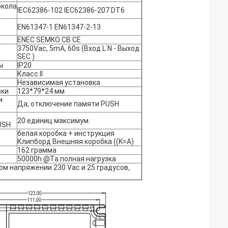
окола
IEC62386-102 IEC62386-207 DT6
EN61347-1 EN61347-2-13
ENEC SEMKO CB CE
3750Vac, 5mA, 60s (Вход L N - Выход
SEC )
ы
IP20
Класс II
Независимая установка
вки
123*79*24 мм
и
Да, отключение памяти PUSH
20 единиц максимум.
USH
белая коробка + инструкция
Клипборд Внешняя коробка ((K=A)
162 грамма
50000h @Ta полная нагрузка
м напряжении 230 Vac и 25 градусов,