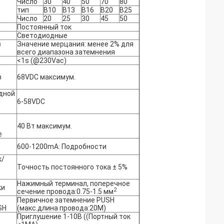
Число
30
40
50
70
80
тип
В10
В13
В16
B20
B25
Число
20
25
30
45
50
Постоянный ток
Светодиодные
з
Значение мерцания: менее 2% для
всего диапазона затемнения
<1s (@230Vac)
з
68VDC максимум.
дной
и
6-58VDC
40 Вт максимум.
е
600-1200mA: Подробности
к/
Точность постоянного тока ± 5%
Нажимный терминал, поперечное
ки
2
сечение провода:0.75-1.5 мм
Первичное затемнение PUSH
SH
(макс.длина провода:20M)
Приглушение 1-10В ((Портный ток