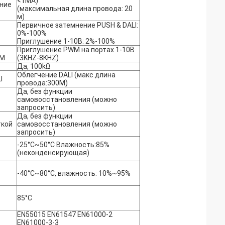
<1MA)
ние
(максимальная длина провода: 20
м)
Первичное затемнение PUSH & DALI:
0%-100%
Приглушение 1-10В: 2%-100%
Приглушение PWM на портах 1-10В
WM
(3KHZ-8KHZ)
Да, 100kΩ
Облегчение DALI (макс.длина
I
провода:300M)
Да, без функции
самовосстановления (можно
запросить)
Да, без функции
ткой
самовосстановления (можно
запросить)
-25°C~50°C Влажность:85%
(неконденсирующая)
-40°C~80°C, влажность: 10%~95%
85°C
EN55015 EN61547 EN61000-2
EN61000-3-3