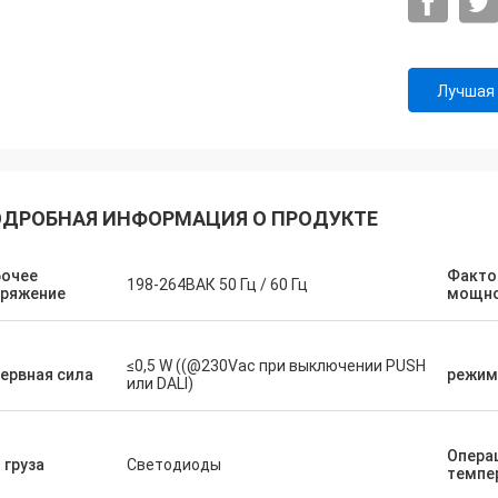
Лучшая
ДРОБНАЯ ИНФОРМАЦИЯ О ПРОДУКТЕ
бочее
Факто
198-264ВАК 50 Гц / 60 Гц
пряжение
мощн
≤0,5 W ((@230Vac при выключении PUSH
ервная сила
режим
или DALI)
Опера
 груза
Светодиоды
темпе