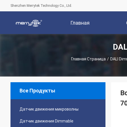
Shenzhen Merrytek Technology Co., Ltd.
Главная
DAL
Страница
Компани
Главная Страница
/
DALI Dim
Все Продукты
В
7
Датчик движения микроволны
Датчик движения Dimmable