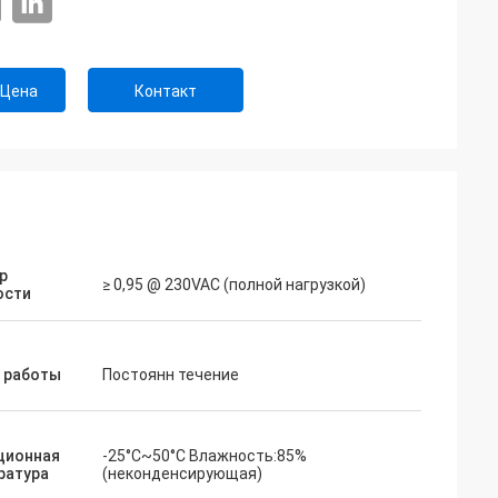
 Цена
Контакт
р
≥ 0,95 @ 230VAC (полной нагрузкой)
ости
 работы
Постоянн течение
ционная
-25°C~50°C Влажность:85%
ратура
(неконденсирующая)