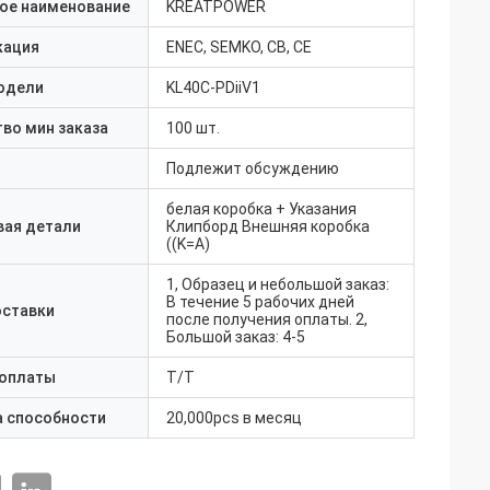
ое наименование
KREATPOWER
кация
ENEC, SEMKO, CB, CE
одели
KL40C-PDiiV1
во мин заказа
100 шт.
Подлежит обсуждению
белая коробка + Указания
вая детали
Клипборд Внешняя коробка
((K=A)
1, Образец и небольшой заказ:
В течение 5 рабочих дней
оставки
после получения оплаты. 2,
Большой заказ: 4-5
 оплаты
T/T
а способности
20,000pcs в месяц