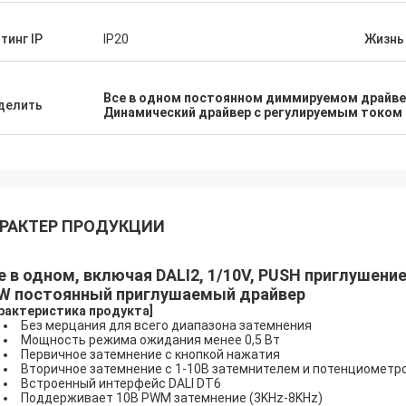
тинг IP
IP20
Жизнь
Все в одном постоянном диммируемом драйве
делить
Динамический драйвер с регулируемым током 
РАКТЕР ПРОДУКЦИИ
е в одном, включая DALI2, 1/10V, PUSH приглушен
W постоянный приглушаемый драйвер
рактеристика продукта
]
Без мерцания для всего диапазона затемнения
Мощность режима ожидания менее 0,5 Вт
Первичное затемнение с кнопкой нажатия
Вторичное затемнение с 1-10В затемнителем и потенциометр
Встроенный интерфейс DALI DT6
Поддерживает 10В PWM затемнение (3KHz-8KHz)