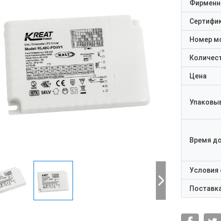
Фирменн
Сертифи
Номер м
Количест
Цена
Упаковы
Время д
Условия
Поставк