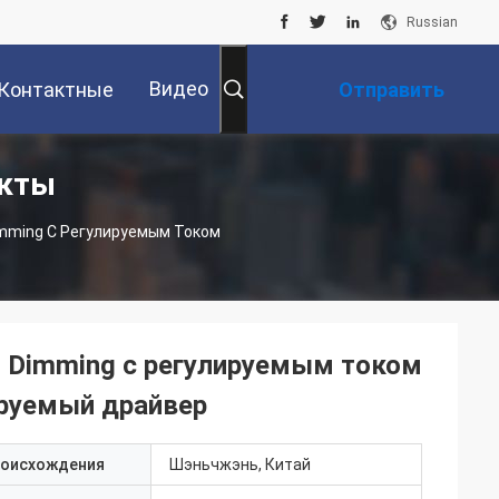
Russian
Видео
Контактные
Отправить
укты
Данные
Запрос
imming С Регулируемым Током
H Dimming с регулируемым током
руемый драйвер
роисхождения
Шэньчжэнь, Китай