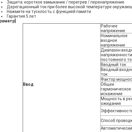
Защита: короткое замыкание / перегрев / перенапряжение
Дерегационный ток при более высокой температуре окружаю
Нажмите на тусклость с функцией памяти
Гарантия 5 лет
раметр
]
Рабочее
напряжение
Номинальное
входное
напряжение
Диапазон вход
напряженност
постоянного то
Вводный ток
Вводный входн
ток
Фактор мощно
Ввод
Общее
гармоническое
искажение
Мощность в ре
ожидания
Эффективност
Способ провод
Автоматически