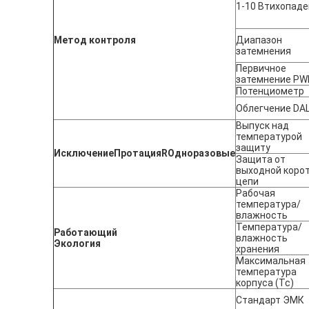
1-10 Втихопаде
Метод контроля
Диапазон
затемнения
Первичное
затемнение P
Потенциометр
Облегчение DAL
Выпуск над
температурой
защиту
Исключение
П
ротация
R
Одноразовые
Защита от
выходной коро
цепи
Рабочая
температура/
влажность
Температура/
Работающий
влажность
Экология
хранения
Максимальная
температура
корпуса (Tc)
Стандарт ЭМК