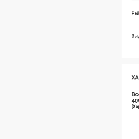
Рей
Вы
ХА
Вс
40
[
Ха