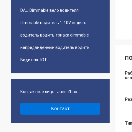
DALI Dimmable вело водителя
dimmable водитель 1-10V водить
водитель водить триака dimmable
непредвиденный водитель водить
ПО
Водитель IOT
Ра
на
Контактное лицо :
June Zhao
Рез
Контакт
Тип