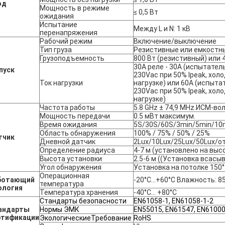
од
Мощность в режиме
≤ 0,5 Вт
ожидания
Испытание
Между L и N: 1 кВ
перенапряжения
Рабочий режим
Включение/выключение
Тип груза
Резистивные или емкостн
Грузоподъемность
800 Вт (резистивный) или 
30A реле - 30A (испытате
пуск
230Vac при 50% Ipeak, хол
Ток нагрузки
нагрузке) или 60A (испыт
230Vac при 50% Ipeak, хол
нагрузке)
Частота работы
5.8 GHz ± 74,9 MHz.ИСМ-во
Мощность передачи
0.5 мВт максимум.
Время ожидания
5S/30S/60S/3min/5min/10
Область обнаружения
100% / 75% / 50% / 25%
тчик
Дневной датчик
2Lux/10Lux/25Lux/50Lux/
Определение радиуса
4-7 м (установлено на высо
Высота установки
2.5-6 м ((Установка всас
Угол обнаружения
Установка на потолке 150°
Операционная
ботающий
-20°C...+60°C Влажность: 
температура
ология
Температура хранения
-40°C... +80°C
Стандарты безопасности
EN61058-1, EN61058-1-2
андарты
Нормы ЭМК
EN55015, EN61547, EN61000
ртификации
Экологические
Требование
RoHS