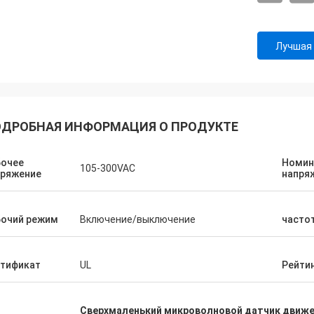
Лучшая
ДРОБНАЯ ИНФОРМАЦИЯ О ПРОДУКТЕ
бочее
Номин
105-300VAC
пряжение
напря
бочий режим
Включение/выключение
часто
ртификат
UL
Рейти
Сверхмаленький микроволновой датчик движ