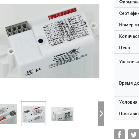
Фирменн
Сертифи
Номер м
Количест
Цена
Упаковы
Время д
Условия
Поставк