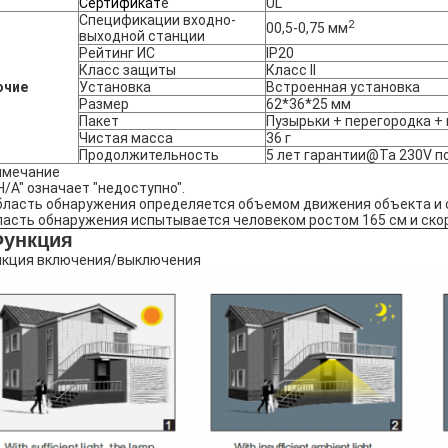
Сертификат
e
UL
Спецификации входно-
2
00,5-0,75 мм
выходной станции
Рейтинг ИС
IP20
Класс защиты
Класс II
очие
Установка
Встроенная установка
Размер
62*36*25 мм
Пакет
Пузырьки + перегородка + 
Чистая масса
36 г
Продолжительность
5 лет гарантии@Ta 230V п
имечание
"Н/А" означает "недоступно".
бласть обнаружения определяется объемом движения объекта и 
асть обнаружения испытывается человеком ростом 165 см и скор
Функция
нкция включения/выключения