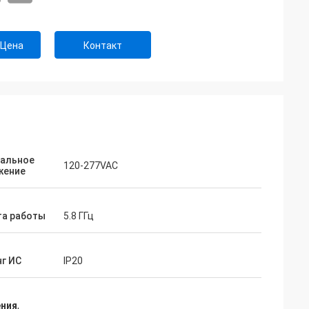
 Цена
Контакт
альное
120-277VAC
жение
та работы
5.8 ГГц
нг ИС
IP20
ения
,