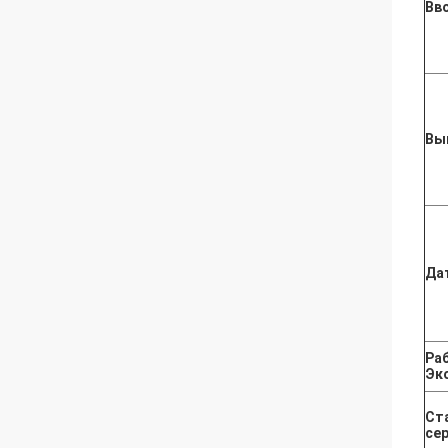
Вв
Вы
Да
Ра
Эк
Ст
се