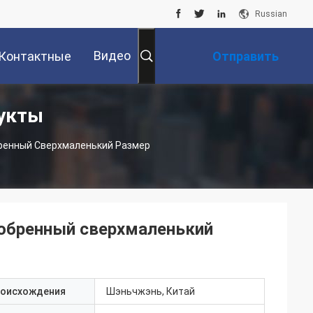
Russian
Видео
Контактные
Отправить
укты
Данные
Запрос
ренный Сверхмаленький Размер
обренный сверхмаленький
роисхождения
Шэньчжэнь, Китай