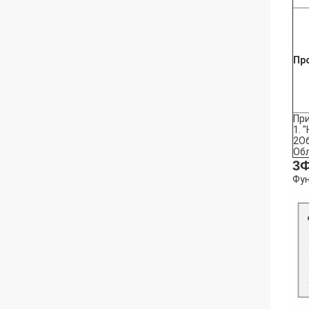
Пр
Пр
1. 
2О
Обл
3
Фу