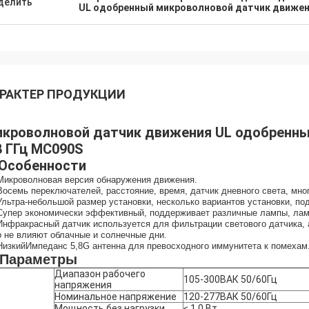
делить
UL одобренный микроволновой датчик движе
РАКТЕР ПРОДУКЦИИ
кроволновой датчик движения UL одобренны
8 ГГц MC090S
 Особенности
Микроволновая версия обнаружения движения.
Восемь переключателей, расстояние, время, датчик дневного света, мно
Ультра-небольшой размер установки, несколько вариантов установки, по
Супер экономически эффективный, поддерживает различные лампы, лам
Инфракрасный датчик используется для фильтрации светового датчика, а
о не влияют облачные и солнечные дни.
Низкий
Импеданс 5,8G антенна для превосходного иммунитета к помехам
 Параметры
Диапазон рабочего
105-300ВАК 50/60Гц
напряжения
Номинальное напряжение
120-277ВАК 50/60Гц
Мощность без нагрузки
≤ 1,0 Вт