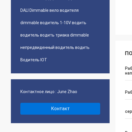
DALI Dimmable вело водителя
dimmable водитель 1-10V водить
водитель водить триака dimmable
непредвиденный водитель водить
ПО
Водитель IOT
Ра
на
Контактное лицо :
June Zhao
Ра
Контакт
се