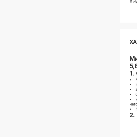
Вы
ХА
Ми
5,
1.
нег
2.