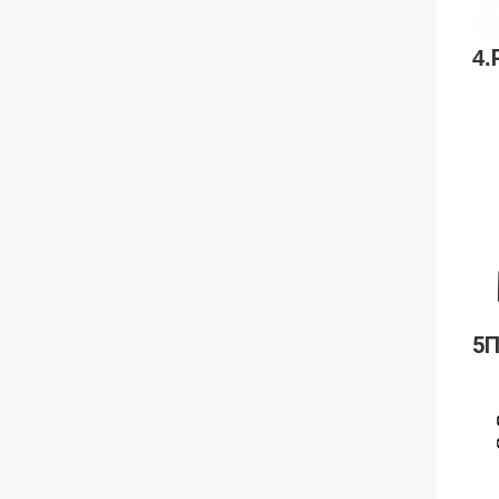
4.
5П