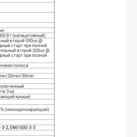
ые
400 Вт (капацитивный)
льный второй 500us @
одный старт при полной
ательный второй 200us @
одный старт при полной
лновая полоса
min/20min/30min
отключенный
те 3 м)
ывающей крыши)
85% (неконденсирующая)
-3-2, EN61000-3-3