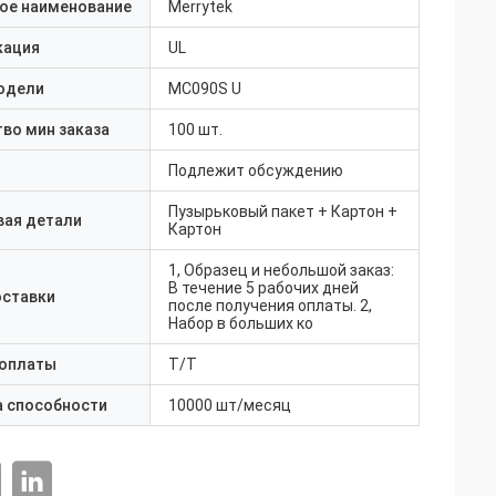
ое наименование
Merrytek
кация
UL
одели
MC090S U
во мин заказа
100 шт.
Подлежит обсуждению
Пузырьковый пакет + Картон +
вая детали
Картон
1, Образец и небольшой заказ:
В течение 5 рабочих дней
оставки
после получения оплаты. 2,
Набор в больших ко
 оплаты
T/T
а способности
10000 шт/месяц