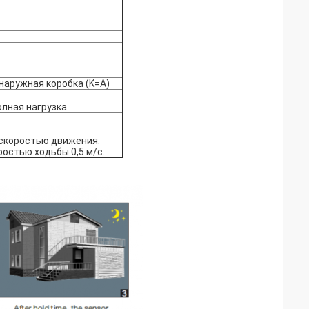
наружная коробка (K=A)
олная нагрузка
скоростью движения.
остью ходьбы 0,5 м/с.