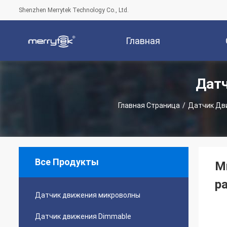
Shenzhen Merrytek Technology Co., Ltd.
Главная
Дат
Страница
Компани
Главная Страница
/
Датчик Дв
Все Продукты
М
р
Датчик движения микроволны
Датчик движения Dimmable