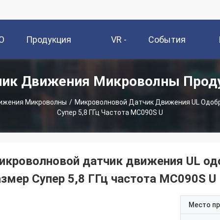
О
Продукция
VR -
События
чик Движения Микроволны Прод
и
Шоу
ижения Микроволны
/
Микроволновой Датчик Движения UL Одоб
Супер 5,8 ГГц Частота MC090S U
икроволновой датчик движения UL од
азмер Супер 5,8 ГГц частота MC090S U
Место п