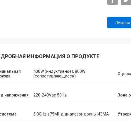
Лучшая
ДРОБНАЯ ИНФОРМАЦИЯ О ПРОДУКТЕ
минальная
400W (индуктивное), 800W
Оценка
рузка
(сопротивляющиеся)
од напряжения
220-240Vac 50Hz
Зона 
 система
5.8GHz ±75MHz, диапазон волны ИЗМА
Утвер