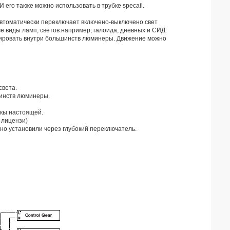
 его также можно использовать в трубке specail.
автоматически переключает включено-выключено свет
е виды ламп, светов например, галоида, дневных и СИД.
сировать внутри большинств люминеры. Движение можно
света.
шинств люминеры.
шкы настоящей.
 лицензи)
чно установили через глубокий переключатель.