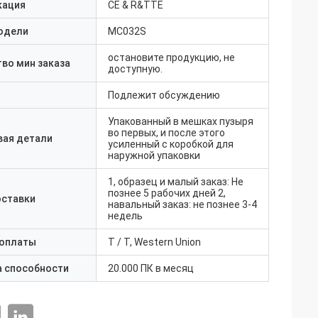
кация
CE & R&TTE
одели
MC032S
остановите продукцию, не
во мин заказа
доступную.
Подлежит обсуждению
Упакованный в мешках пузыря
во первых, и после этого
вая детали
усиленный с коробкой для
наружной упаковки
1, образец и малый заказ: Не
познее 5 рабочих дней 2,
оставки
навальный заказ: не познее 3-4
недель
 оплаты
T / T, Western Union
а способности
20.000 ПК в месяц