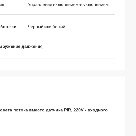
ия
Управление включением-выключением
обложки
Черный или белый
наружения движения
,
вета потока вместо датчика PIR
, 220V - входного