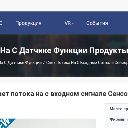
О
Продукция
VR -
События
и
Шоу
На С Датчике Функции Продукт
На С Датчике Функции
/
Свет Потока На С Входном Сигнале Сенсо
вет потока на с входном сигнале Сенс
Место п
Фирменн