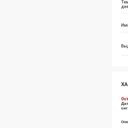
Те
де
Им
Вы
ХА
Ост
Дат
сиг
Опи