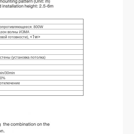
сопротивляющееся: 800W
азон волны ИЗМА
<1w>
вой готовности),
 стены (установка потолка)
min/30min
00%
x/отключение