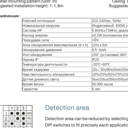
цификации:
Рабочий потенциал
220-240Vac, 50Hz
Номинальная нагрузка
Индуктивный: 400W, 
Система HF
5.8GHz±75MHz, диап
Расход энергии
≤0.5W (положение бое
<0>
Передавая сила
Зона обнаружения максимальная (d x h)
12m x 6m
Обнаружение движения
0.5~3m/s
Угол обнаружения
150° (установка) 360°
Оценка IP
IP20
Температура деятельности
-20℃~60℃
Время задержки
10s / 30s/90s/3min/20
Чувствительность обнаружения
10%/25%/50%/75%/1
Датчик дневного света
5lux/10lux/30lux/50lu
Время жизни
50 000 часов
Гарантия
5 лет