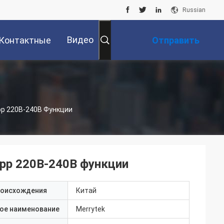
Russian
Видео
Контактные
Отправить
Данные
Запрос
ы
рр 220В-240В Функции
орр 220В-240В функции
роисхождения
Китай
ое наименование
Merrytek