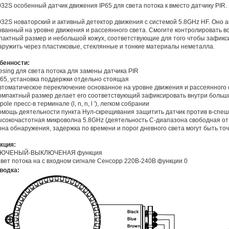
32S особенный датчик движения IP65 для света потока к вместо датчику PIR. И
32S новаторский и активный детектор движения с системой 5.8GHz HF. Оно 
ованный на уровне движения и рассеянного света. Смогите контролировать вс
пактный размер и небольшой кожух, соответствующие для того чтобы зафик
аружить через пластиковые, стеклянные и тонкие материалы неметалла.
бенности:
esing для света потока для замены датчика PIR
IP65, установка поддержки отдельно стоящая
Автоматическое переключение основанное на уровне движения и рассеянного 
Компактный размер делает его соответствующий зафиксировать внутри боль
-pole пресс-в терминале (l, n, n, l ′), легком собрании
помощь деятельности пункта Нул-скрещивания защитить датчик против в-спе
высокочастотная микроволна 5.8GHz (деятельность C-диапазона свободная от
Зона обнаружения, задержка по времени и порог дневного света могут быть то
кция:
ЮЧЕНЫЙ-ВЫКЛЮЧЕНАЯ функция
водка: