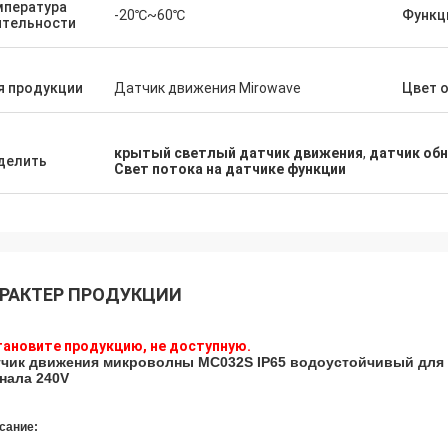
мпература
-20℃~60℃
Функц
ятельности
я продукции
Датчик движения Mirowave
Цвет 
крытый светлый датчик движения
,
датчик об
делить
Свет потока на датчике функции
РАКТЕР ПРОДУКЦИИ
ановите продукцию, не доступную.
чик движения микроволны MC032S IP65 водоустойчивый для с
нала 240V
сание: