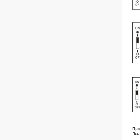
При
Лест