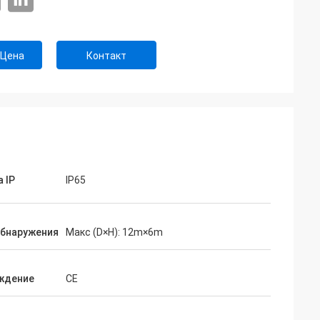
 Цена
Контакт
 IP
IP65
обнаружения
Макс (D×H): 12m×6m
ждение
CE