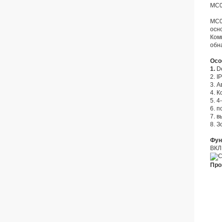
MC0
MC0
осн
Ком
обн
Осо
1.
D
2. 
3. 
4. 
5. 4
6. 
7. 
8. 
Фун
ВКЛ
Про