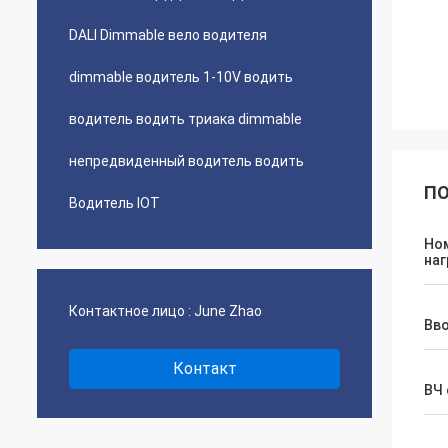
DALI Dimmable вело водителя
dimmable водитель 1-10V водить
водитель водить триака dimmable
непредвиденный водитель водить
ПО
Водитель IOT
Но
наг
Контактное лицо :
June Zhao
Вв
Контакт
ВЧ