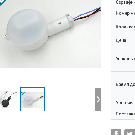
Сертифи
Номер м
Количест
Цена
Упаковы
Время д
Условия
Поставк