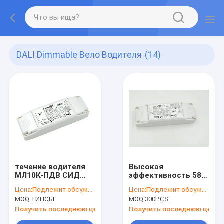
DALI Dimmable Вело Водителя
(14)
течение водителя
Высокая
МЛ10К-ПДВ СИД
эффективность 58V
10В НЕ-МЕЛЬКАЯ
Dali затемняя
Цена:
Подлежит обсуждению
Цена:
Подлежит обсуждению
ДАЛИ Диммабле
водителя
MOQ:
ТИПСЫ
MOQ:
300PCS
постоянн
250mA/350mA/500mA/7
СИД
Получить последнюю цену
Получить последнюю цену