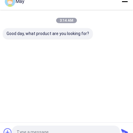
May
Наши Категории
3:14 AM
Good day, what product are you looking for?
Датчик движения
Датчик движения
Датчики
микроволны
Dimmable
присутствия
Главная
Карта
контактные
Desktop
страница
сайта
данные
Site
Карта сайта
Privacy Policy
Качество
Датчик движения микроволны
Китайская
фабрика.Copyright © 2026 Shenzhen Merrytek Technology Co.,
Ltd.. All Rights Reserved.