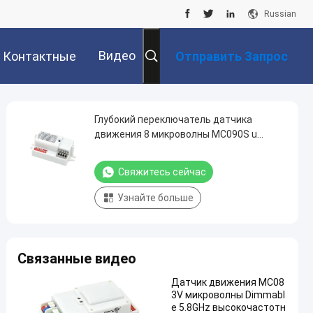
Russian
Видео
Контактные
Отправить Запрос
Данные
Глубокий переключатель датчика
движения 8 микроволны MC090S u
устанавливая FCC
Свяжитесь сейчас
Узнайте больше
Связанные видео
Датчик движения MC08
3V микроволны Dimmabl
e 5.8GHz высокочастотн