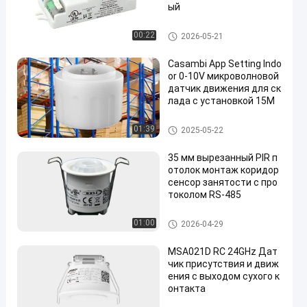
ый
Датчик движения микровол
00:22
2026-05-21
ны
Casambi App Setting Indo
or 0-10V микроволновой
датчик движения для ск
лада с установкой 15M
Датчик движения микровол
01:39
2025-05-22
ны
35 мм вырезанный PIR п
отолок монтаж коридор
сенсор занятости с про
токолом RS-485
Датчик движения Pir
01:00
2026-04-29
MSA021D RC 24GHz Дат
чик присутствия и движ
ения с выходом сухого к
онтакта