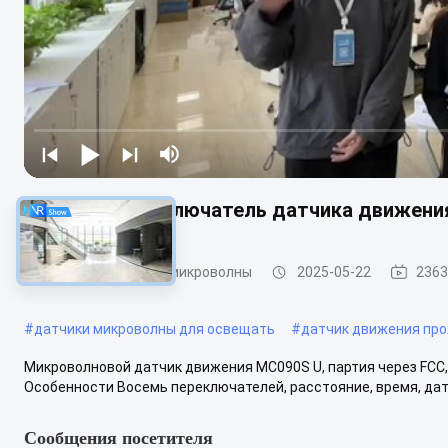
Глубокий переключатель датчика движени
Датчик движения микроволны
2025-05-22
2363
#
датчики микроволны для освещать
#
датчик движения пр
Микроволновой датчик движения MC090S U, партия через FCC,
Особенности Восемь переключателей, расстояние, время, датч
Сообщения посетителя