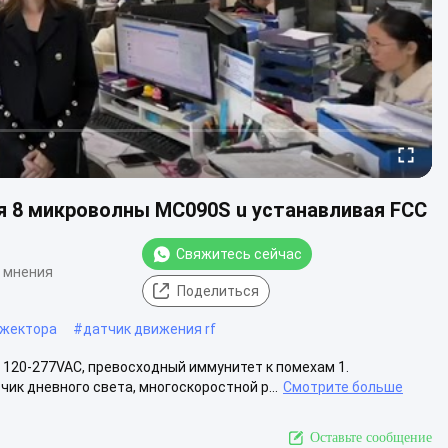
я 8 микроволны MC090S u устанавливая FCC
Свяжитесь сейчас
 мнения
Поделиться
ожектора
#
датчик движения rf
 120-277VAC, превосходный иммунитет к помехам 1.
ик дневного света, многоскоростной р...
Смотрите больше
Оставьте сообщение