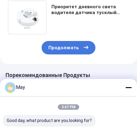
Приоритет дневного света
водителя датчика тусклый
затемняя компактный дизайн
контроля постоянн настоящий
привел водителя МЛК28К-ДП
Продолжать
Порекомендованные Продукты
May
3:47 PM
Good day, what product are you looking for?
300-900mA
65W Isolated Sensor
45W Isolated 