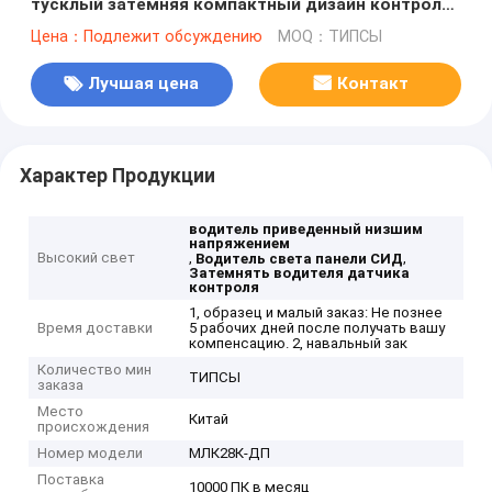
тусклый затемняя компактный дизайн контроля
постоянн настоящий привел водителя МЛК28К-
Цена：Подлежит обсуждению
MOQ：ТИПСЫ
ДП
Лучшая цена
Контакт
Характер Продукции
водитель приведенный низшим
напряжением
Высокий свет
,
,
Водитель света панели СИД
Затемнять водителя датчика
контроля
1, образец и малый заказ: Не познее
Время доставки
5 рабочих дней после получать вашу
компенсацию. 2, навальный зак
Количество мин
ТИПСЫ
заказа
Место
Китай
происхождения
Номер модели
МЛК28К-ДП
Поставка
10000 ПК в месяц