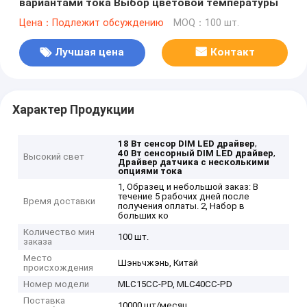
вариантами тока Выбор цветовой температуры
Цена：Подлежит обсуждению
MOQ：100 шт.
Лучшая цена
Контакт
Характер Продукции
,
18 Вт сенсор DIM LED драйвер
,
40 Вт сенсорный DIM LED драйвер
Высокий свет
Драйвер датчика с несколькими
опциями тока
1, Образец и небольшой заказ: В
течение 5 рабочих дней после
Время доставки
получения оплаты. 2, Набор в
больших ко
Количество мин
100 шт.
заказа
Место
Шэньчжэнь, Китай
происхождения
Номер модели
MLC15CC-PD, MLC40CC-PD
Поставка
10000 шт/месяц