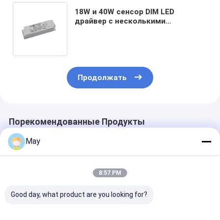
18W и 40W сенсор DIM LED
драйвер с несколькими
вариантами тока Выбор цветовой
температуры
Продолжать
Порекомендованные Продукты
May
8:57 PM
Good day, what product are you looking for?
300-900mA
65W Isolated Sensor
45W Isolated 