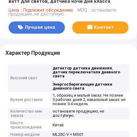
ватт для светов, датчика ночи дня класса
Цена：Подлежит обсуждению
MOQ：остановите
продукцию, не доступную.
Лучшая цена
Контакт
Характер Продукции
,
детектор датчика движения
датчик переключателя дневного
света
Высокий свет
,
Энергосберегающие датчики
дневного света
1, образец и малый заказ: Не познее
Время доставки
5 рабочих дней 2, навальный заказ: не
познее 3-4 недель
Количество мин
остановите продукцию, не
заказа
доступную.
Место
Китай
происхождения
Номер модели
ML25C-V + MS01