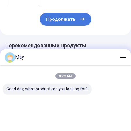
Продолжать
Порекомендованные Продукты
May
8:29 AM
Good day, what product are you looking for?
Связанный
Фликер - свободное
Беспроволоч
затемнять 3 шагов
Диммабле привело
водитель 18w
датчика движения
дневной свет
датчика сети 
RF управления
водителя МЛК40К-
Multi - течени
беспроволочный
ДХ жать МС06
выхода
Лучшая цена
Лучшая цена
Лучшая ц
высоко
противоинтерференционный