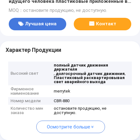
идущего человека пластиковые приложенные в
выходе коридора
MOQ：остановите продукцию, не доступную.
Лучшая цена
Контакт
Характер Продукции
полный датчик движения
держателя
Высокий свет
,
,
долгосрочный датчик движения
Пластиковый расквартировывая
свет аварийного выхода
Фирменное
merrytek
наименование
Номер модели
CBR-880
Количество мин
остановите продукцию, не
заказа
доступную.
Осмотрите больше