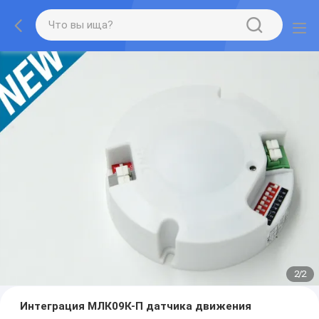
2
/
2
Интеграция МЛК09К-П датчика движения