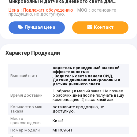
микроволны и датчика дневного света для
потолка СИД
Цена：Подлежит обсуждению
MOQ：остановите
продукцию, не доступную.
Лучшая цена
Контакт
Характер Продукции
водитель приведенный высокой
эффективностью
Высокий свет
,
,
Водитель света панели СИД
Датчик движения микроволны и
датчик дневного света
1, образец и малый заказ: Не познее
Время доставки
5 рабочих дней после получать вашу
компенсацию. 2, навальный зак
Количество мин
остановите продукцию, не
заказа
доступную.
Место
Китай
происхождения
Номер модели
МЛК09К-П