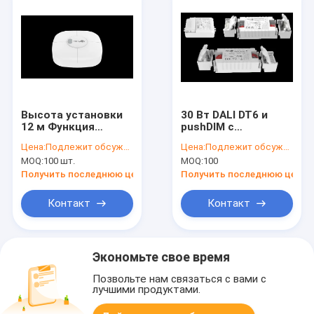
Высота установки
30 Вт DALI DT6 и
12 м Функция
pushDIM с
группировки 2.4G RF
регулируемым
Цена:
Подлежит обсуждению
Цена:
Подлежит обсуждению
микроволновой
постоянным током
MOQ:
100 шт.
MOQ:
100
датчик движения
для светодиодного
энергосберегающий
освещения
Получить последнюю цену
Получить последнюю цену
переключатель с
поверхностной
Контакт
Контакт
установкой
Экономьте свое время
Позвольте нам связаться с вами с
лучшими продуктами.