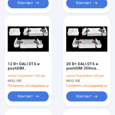
обнаружения
6 м и функцией
Контакт
Контакт
группировки
12 Вт DALI DT6 и
20 Вт DALI DT6 и
pushDIM
pushDIM 350ma
приглушительный
диммируемый
Цена:
Подлежит обсуждению
Цена:
Подлежит обсуждению
управляющий
светодиодный
MOQ:
100
MOQ:
100
постоянный ток
драйвер для
для светодиодного
светодиодного
Получить последнюю цену
Получить последнюю цену
освещения
освещения
Контакт
Контакт