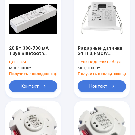
20 Вт 300-700 мА
Радарные датчики
Tuya Bluetooth
24 ГГц FMCW
Smart LED Driver
mmWave
Цена:
USD
Цена:
Подлежит обсуждению
Постоянный ток
самостоятельные
MOQ:
100 шт.
MOQ:
100 шт.
без мигающих
микроволновые
решений
детекторы
Получить последнюю цену
Получить последнюю цену
присутствия
Контакт
Контакт
Домой
Продукты
VR-шоу