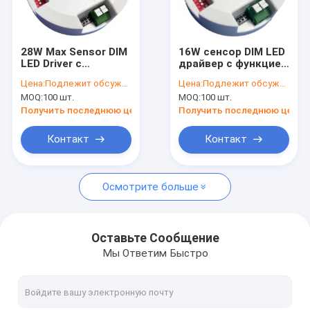
О нас
Экскурсия по заводу
28W Max Sensor DIM
16W сенсор DIM LED
LED Driver с
драйвер с функцией
Контроль качества
функцией
приоритета
Цена:
Подлежит обсуждению
Цена:
Подлежит обсуждению
приоритета
дневного света 350-
MOQ:
100 шт.
MOQ:
100 шт.
дневного света,
700mA
Свяжитесь с нами
выход 300-700mA
Получить последнюю цену
Получить последнюю цену
Новости
Контакт
Контакт
Случаи
Осмотрите больше
Запросите цитату
Video
Оставьте Сообщение
Мы Ответим Быстро
Датчик движения микроволны