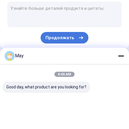
Датчик движения Dimmable
Датчики присутствия
dimmable светодиодные драйвер
Продолжать
Датчик движения Pir
На с датчике функции
May
Наши Категории
Водитель датчика
6:46 AM
Датчик дневного света
Good day, what product are you looking for?
Датчик движения DC
Датчик движения УЛ
Датчик движения
Датчик движения
Датчики
Датчик движения DALI
микроволны
Dimmable
присутствия