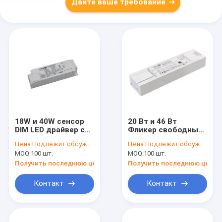
Дайте ваше требование
18W и 40W сенсор
20 Вт и 46 Вт
DIM LED драйвер с
Фликер свободный
несколькими
постоянный ток
Цена:
Подлежит обсуждению
Цена:
Подлежит обсуждению
вариантами тока
Tuya Bluetooth
MOQ:
100 шт.
MOQ:
100 шт.
Выбор цветовой
Снижаемый
температуры
светодиодный
Получить последнюю цену
Получить последнюю цену
драйвер
Контакт
Контакт