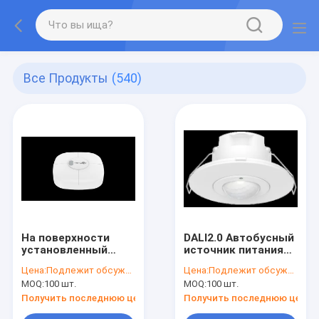
Все Продукты
(540)
На поверхности
DALI2.0 Автобусный
установленный
источник питания
микроволновой
пир переменчик
Цена:
Подлежит обсуждению
Цена:
Подлежит обсуждению
датчик движения
датчика движения
MOQ:
100 шт.
MOQ:
100 шт.
для склада 12 м.
для освещения с
Высота установки
максимальной
Получить последнюю цену
Получить последнюю цену
30 м. Дальность
высотой установки